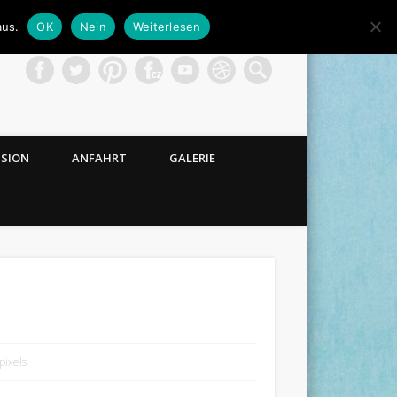
aus.
OK
Nein
Weiterlesen
NSION
ANFAHRT
GALERIE
pixels