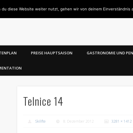
 du diese Website weiter nutzt, gehen wir von deinem Einverständnis 
TENPLAN
PREISE HAUPTSAISON
GASTRONOMIE UND PE
MENTATION
Telnice 14
Skilifte
8. Dezember 2012
3281 × 1412