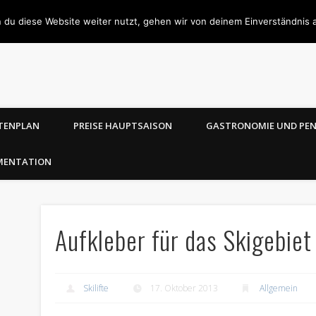
 du diese Website weiter nutzt, gehen wir von deinem Einverständnis 
TENPLAN
PREISE HAUPTSAISON
GASTRONOMIE UND PE
MENTATION
Aufkleber für das Skigebiet
Skilifte
17. Oktober 2013
Allgemein