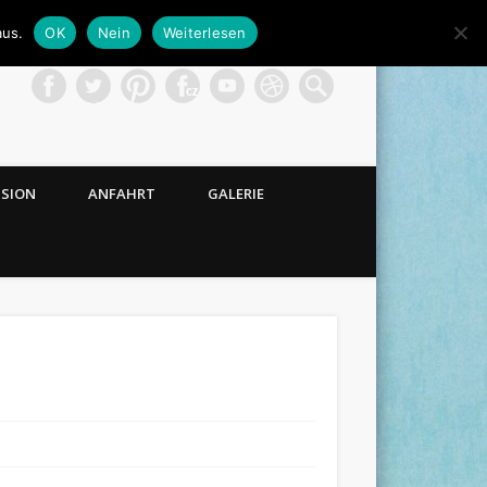
aus.
OK
Nein
Weiterlesen
NSION
ANFAHRT
GALERIE