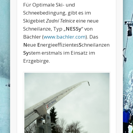
Für Optimale Ski- und
Schneebedingung, gibt es im
Skigebiet
Zadní Telnice
eine neue
Schneilanze, Typ „
NESSy
“ von
Bächler (
www.bachler.com
). Das
N
eue
E
nergieeffizientes
S
chneilanzen
Sy
stem
erstmals im Einsatz im
Erzgebirge.