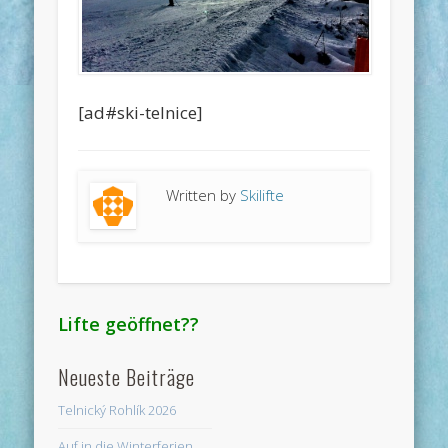
[ad#ski-telnice]
Written by
Skilifte
Lifte geöffnet??
Neueste Beiträge
Telnický Rohlík 2026
Auf in die Winterferien