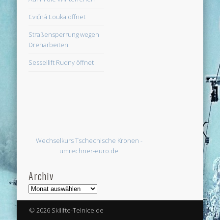
Cvičná Louka öffnet
Straßensperrung wegen
Dreharbeiten
Sessellift Rudny öffnet
Wechselkurs Tschechische Kronen -
umrechner-euro.de
Archiv
Archiv
© 2026 Skilifte-Telnice.de