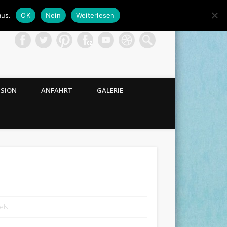
aus.
OK
Nein
Weiterlesen
NSION
ANFAHRT
GALERIE
els