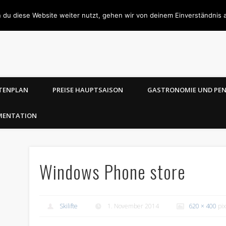
 du diese Website weiter nutzt, gehen wir von deinem Einverständnis 
TENPLAN
PREISE HAUPTSAISON
GASTRONOMIE UND PE
MENTATION
Windows Phone store
Skilifte
1. November 2014
620 × 400
pix