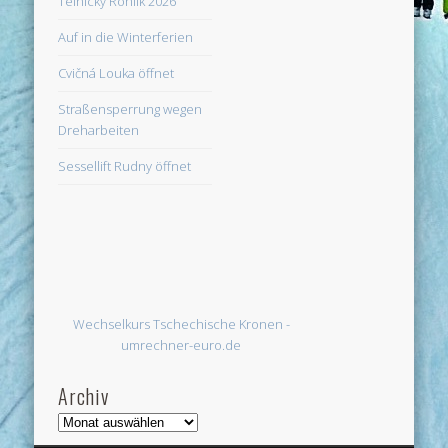
Telnický Rohlík 2026
Auf in die Winterferien
Cvičná Louka öffnet
Straßensperrung wegen
Dreharbeiten
Sessellift Rudny öffnet
Wechselkurs Tschechische Kronen -
umrechner-euro.de
Archiv
Archiv