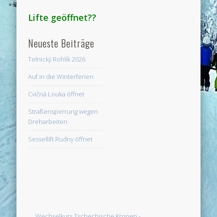
Lifte geöffnet??
Neueste Beiträge
Telnický Rohlík 2026
Auf in die Winterferien
Cvičná Louka öffnet
Straßensperrung wegen
Dreharbeiten
Sessellift Rudny öffnet
Wechselkurs Tschechische Kronen -