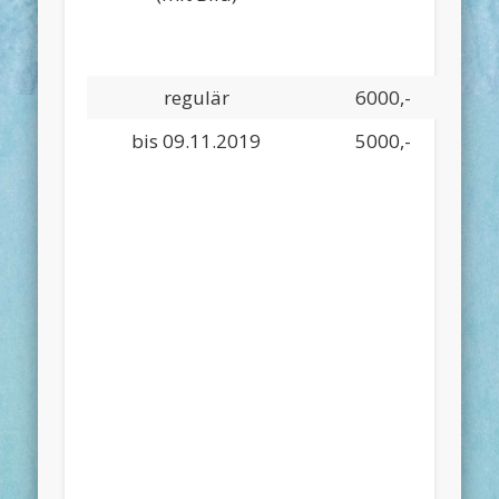
Se
ab 6
regulär
6000,-
4
bis 09.11.2019
5000,-
4