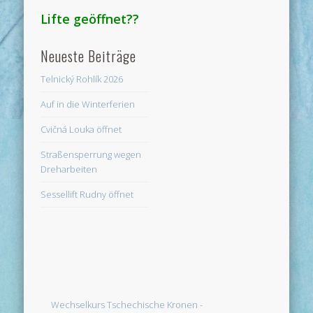
Lifte geöffnet??
Neueste Beiträge
Telnický Rohlík 2026
Auf in die Winterferien
Cvičná Louka öffnet
Straßensperrung wegen
Dreharbeiten
Sessellift Rudny öffnet
Wechselkurs Tschechische Kronen -