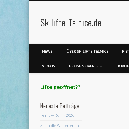
Skilifte-Telnice.de
er
Pinterest
Flickr
Vimeo
Dribble
NEWS
ÜBER SKILIFTE TELNICE
PIS
VIDEOS
PREISE SKIVERLEIH
DOKU
Lifte geöffnet??
Neueste Beiträge
Telnický Rohlík 2026
Auf in die Winterferien