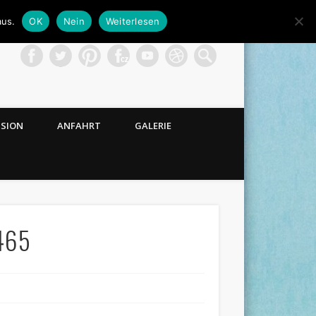
aus.
OK
Nein
Weiterlesen
NSION
ANFAHRT
GALERIE
465