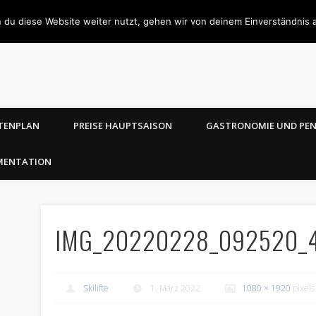
 du diese Website weiter nutzt, gehen wir von deinem Einverständnis 
TENPLAN
PREISE HAUPTSAISON
GASTRONOMIE UND PE
MENTATION
IMG_20220228_092520_
Skilifte
1. März 2022
1080 × 1920
pixels