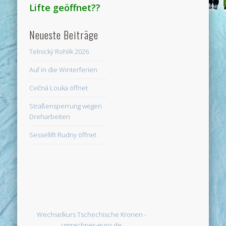
Lifte geöffnet??
Neueste Beiträge
Telnický Rohlík 2026
Auf in die Winterferien
Cvičná Louka öffnet
Straßensperrung wegen
Dreharbeiten
Sessellift Rudny öffnet
Wechselkurs Tschechische Kronen -
umrechner-euro.de