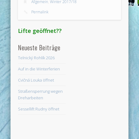
Allgemein
,
Winter 2017/18
Permalink
Lifte geöffnet??
Neueste Beiträge
Telnický Rohlík 2026
Auf in die Winterferien
Cvičná Louka öffnet
Straßensperrung wegen
Dreharbeiten
Sessellift Rudny öffnet