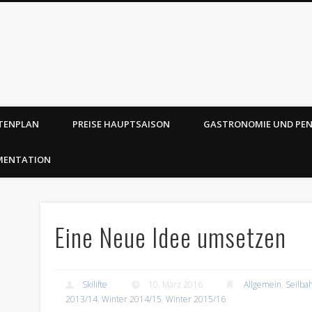
TENPLAN
PREISE HAUPTSAISON
GASTRONOMIE UND PE
MENTATION
Eine Neue Idee umsetzen
Skilifte
10. März 2016
Allgemein
,
Seilba
2013/14
,
Winter 2014/15
,
Winter 2015/16