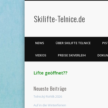
Skilifte-Telnice.de
er
Pinterest
Flickr
Vimeo
Dribble
NEWS
ÜBER SKILIFTE TELNICE
PIS
VIDEOS
PREISE SKIVERLEIH
DOKU
Lifte geöffnet??
Neueste Beiträge
Telnický Rohlík 2026
Auf in die Winterferien