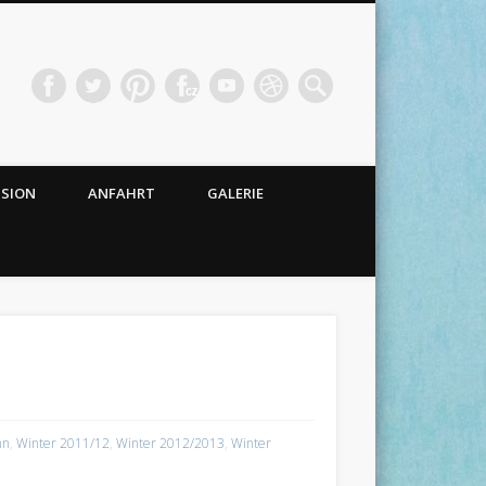
NSION
ANFAHRT
GALERIE
hn
,
Winter 2011/12
,
Winter 2012/2013
,
Winter