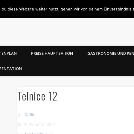
 du diese Website weiter nutzt, gehen wir von deinem Einverständnis 
TENPLAN
PREISE HAUPTSAISON
GASTRONOMIE UND PE
MENTATION
Telnice 12
Skilifte
8. Dezember 2012