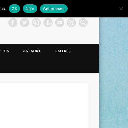
aus.
OK
Nein
Weiterlesen
NSION
ANFAHRT
GALERIE