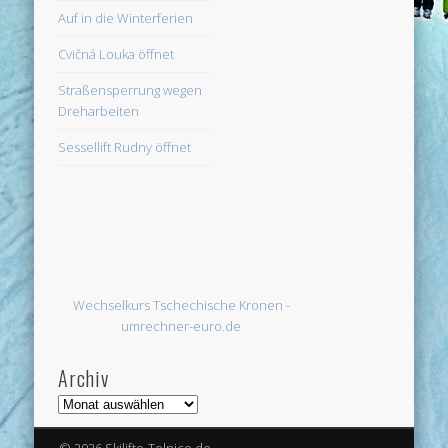
Auf in die Winterferien
Cvičná Louka öffnet
Straßensperrung wegen
Dreharbeiten
Sessellift Rudny öffnet
Wechselkurs Tschechische Kronen -
umrechner-euro.de
Archiv
Archiv